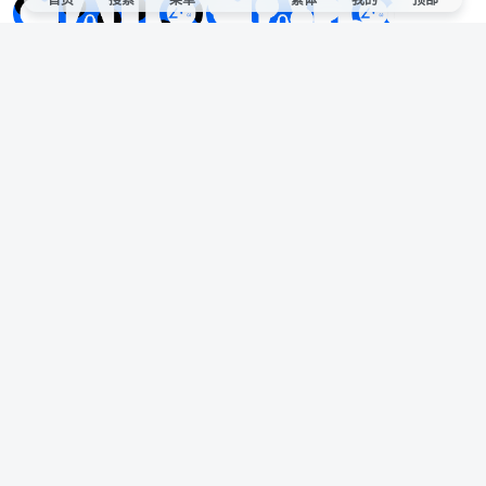
Ciallo～(∠・ω< )⌒★
欢迎来到CIALLO官方社区！
站点声明
本站非官方发布文章代表本站立场，仅供用于学习和交流，请遵循相关法律法
规。
如有侵权/违规/不妥请联系本站删除，敬请谅解。
便捷链接
弹幕小游戏
联系站长