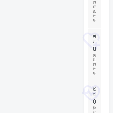
的
评
论
数
量
关
注
0
关
注
的
数
量
粉
丝
0
粉
丝