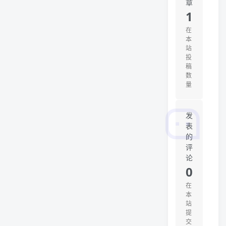
章
1
在
本
站
投
稿
数
量
发
表
的
评
论
0
在
本
站
提
交