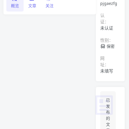
pjgaezfg
概览
文章
关注
认
证：
未认证
性别：
保密
网
址：
未填写
已
发
布
的
文