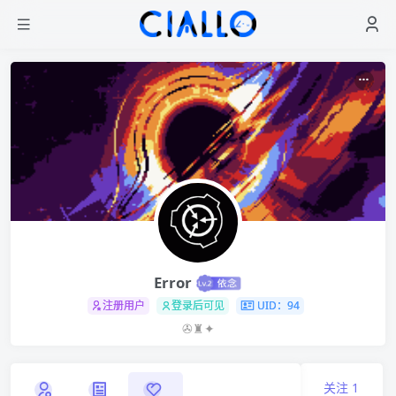
Error
注册用户
登录后可见
UID：94
✇♜✦
关注
1