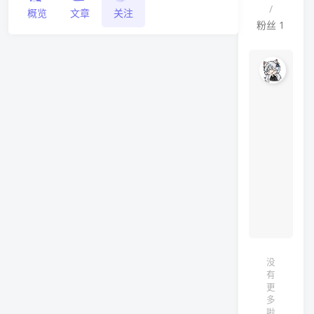
/
概览
文章
关注
粉丝
1
奈
呓
啊啊
啊脑
子好
疼，
才
华…
要…
要溢
出来
了。
没
有
更
多
啦