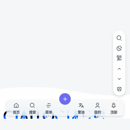
繁
首页
搜索
菜单
繁
体
我的
顶部
Ciallo～(∠・ω< )⌒★