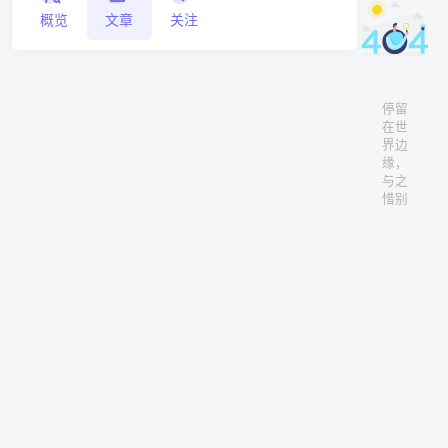
概览
文章
关注
停留
在世
界边
缘，
与之
惜别