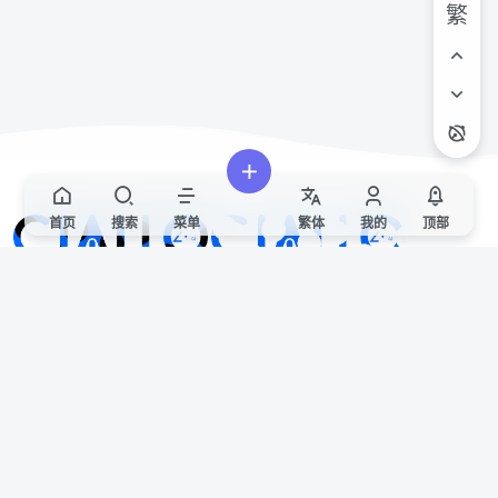
繁
首页
搜索
菜单
繁
体
我的
顶部
Ciallo～(∠・ω< )⌒★
欢迎来到CIALLO官方社区！
站点声明
本站非官方发布文章代表本站立场，仅供用于学习和交流，请遵循相关法律法
规。
如有侵权/违规/不妥请联系本站删除，敬请谅解。
便捷链接