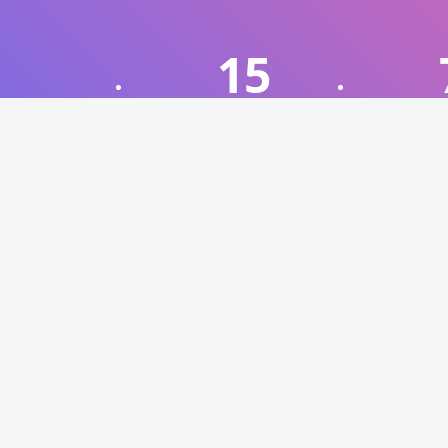
15
文章数目
站点声
本站非官
如有侵权
Ciallo～(∠・ω< )⌒★
欢迎来到CIALLO官方社区！