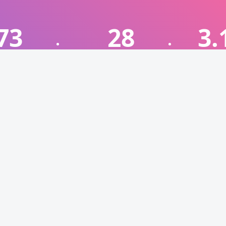
73
28
3.
注册用户
评论数目
明
便
方发布文章代表本站立场，仅供用于学习和交流，请遵循相关法律法规。
/违规/不妥请联系本站删除，敬请谅解。