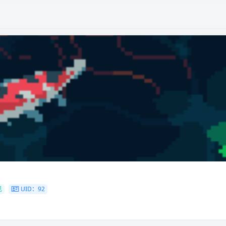
见
UID：92