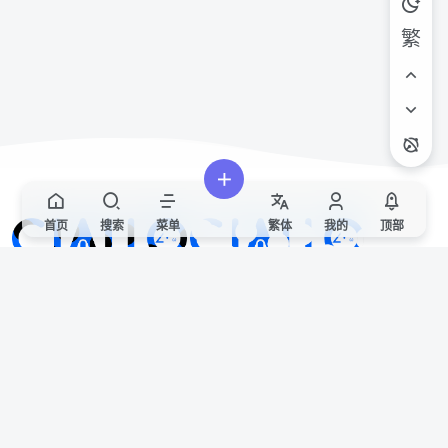
繁
首页
搜索
菜单
繁
体
我的
顶部
Ciallo～(∠・ω< )⌒★
欢迎来到CIALLO官方社区！
站点声明
本站非官方发布文章代表本站立场，仅供用于学习和交流，请遵循相关法律法
规。
如有侵权/违规/不妥请联系本站删除，敬请谅解。