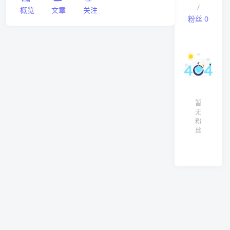
/
概览
文章
关注
粉丝
0
暂
无
粉
丝