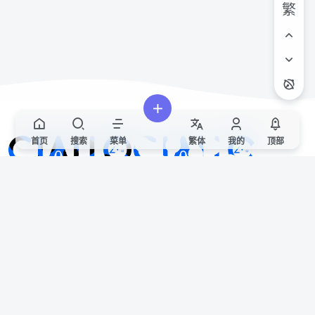
繁
首页
搜索
菜单
繁
体
我的
顶部
Ciallo～(∠・ω< )⌒★
欢迎来到CIALLO官方社区！
站点声明
本站非官方发布文章代表本站立场，仅供用于学习和交流，请遵循相关法律法
规。
如有侵权/违规/不妥请联系本站删除，敬请谅解。
便捷链接