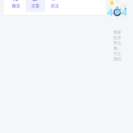
概览
文章
关注
停留
在世
界边
缘，
与之
惜别