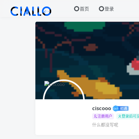
首页
登录
ciscooo
注册用户
登录后可
什么都没写呢